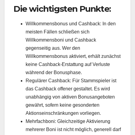
Die wichtigsten Punkte:
Willkommensbonus und Cashback: In den
meisten Fällen schließen sich
Willkommensboni und Cashback
gegenseitig aus. Wer den
Willkommensbonus aktiviert, erhält zunächst
keine Cashback-Erstattung auf Verluste
während der Bonusphase.
Regulärer Cashback: Für Stammspieler ist
das Cashback offener gestaltet. Es wird
unabhängig von aktiven Bonusangeboten
gewährt, sofern keine gesonderten
Aktionseinschränkungen vorliegen.
Mehrfachboni: Gleichzeitige Aktivierung
mehrerer Boni ist nicht möglich, generell darf