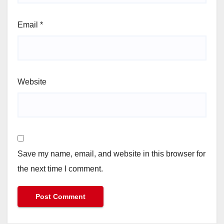
Email
*
Website
Save my name, email, and website in this browser for
the next time I comment.