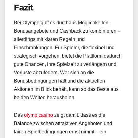
Fazit
Bei Olympe gibt es durchaus Möglichkeiten,
Bonusangebote und Cashback zu kombinieren –
allerdings mit klaren Regeln und
Einschränkungen. Für Spieler, die flexibel und
strategisch vorgehen, bietet die Plattform dadurch
gute Chancen, ihre Spielzeit zu verlängern und
Verluste abzufedern. Wer sich an die
Bonusbedingungen hält und die aktuellen
Aktionen im Blick behält, kann so das Beste aus
beiden Welten herausholen.
Das
olymp casino
zeigt damit, dass es die
Balance zwischen attraktiven Angeboten und
fairen Spielbedingungen ernst nimmt – ein