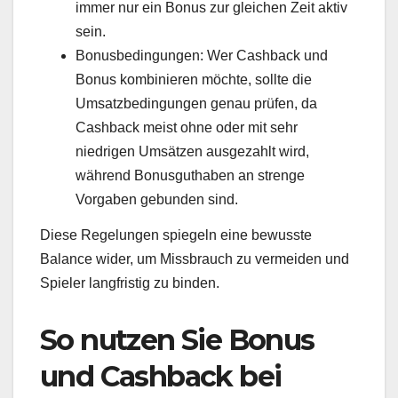
immer nur ein Bonus zur gleichen Zeit aktiv
sein.
Bonusbedingungen: Wer Cashback und
Bonus kombinieren möchte, sollte die
Umsatzbedingungen genau prüfen, da
Cashback meist ohne oder mit sehr
niedrigen Umsätzen ausgezahlt wird,
während Bonusguthaben an strenge
Vorgaben gebunden sind.
Diese Regelungen spiegeln eine bewusste
Balance wider, um Missbrauch zu vermeiden und
Spieler langfristig zu binden.
So nutzen Sie Bonus
und Cashback bei