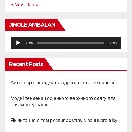
« Nov
Jan »
JINGLE AMBALAN
Audio
00:00
00:00
Player
Recent Posts
Автоспорт: швидкість, адреналін та технології
Модні тенденції осіннього верхнього одягу для
стильних українок
Як читання дітям розвиває уяву з раннього віку