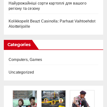
Найурожайніші сорти картоплі для вашого
регіону та сезону
Kolikkopelit Beazt Casinolla: Parhaat Vaihtoehdot
Aloittelijoille
Categories
Computers, Games
Uncategorized