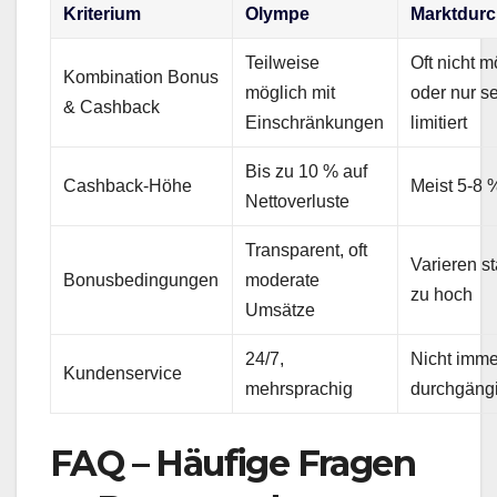
Kriterium
Olympe
Marktdurc
Teilweise
Oft nicht m
Kombination Bonus
möglich mit
oder nur s
& Cashback
Einschränkungen
limitiert
Bis zu 10 % auf
Cashback-Höhe
Meist 5-8 
Nettoverluste
Transparent, oft
Varieren sta
Bonusbedingungen
moderate
zu hoch
Umsätze
24/7,
Nicht imme
Kundenservice
mehrsprachig
durchgäng
FAQ – Häufige Fragen