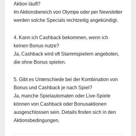
Aktion läuft?
Im Aktionsbereich von Olympe oder per Newsletter
werden solche Specials rechtzeitig angekündigt.
4. Kann ich Cashback bekommen, wenn ich
keinen Bonus nutze?
Ja, Cashback wird oft Stammspielern angeboten,
die ohne Bonus spielen.
5. Gibt es Unterschiede bei der Kombination von
Bonus und Cashback je nach Spiel?
Ja, manche Spielautomaten oder Live-Spiele
können von Cashback oder Bonusaktionen
ausgeschlossen sein. Details finden sich in den
Aktionsbedingungen.