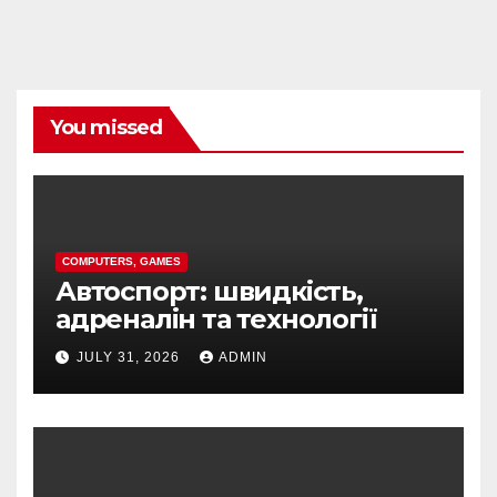
You missed
COMPUTERS, GAMES
Автоспорт: швидкість,
адреналін та технології
JULY 31, 2026
ADMIN