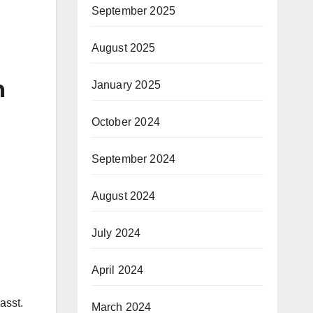
September 2025
August 2025
m
January 2025
October 2024
September 2024
August 2024
July 2024
April 2024
asst.
March 2024