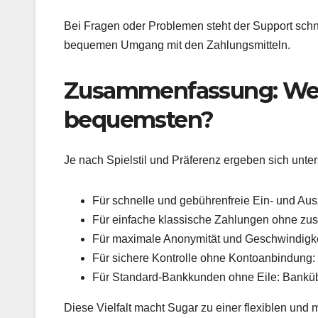
Bei Fragen oder Problemen steht der Support schne
bequemen Umgang mit den Zahlungsmitteln.
Zusammenfassung: Wel
bequemsten?
Je nach Spielstil und Präferenz ergeben sich unter
Für schnelle und gebührenfreie Ein- und Ausza
Für einfache klassische Zahlungen ohne zusä
Für maximale Anonymität und Geschwindigke
Für sichere Kontrolle ohne Kontoanbindung:
Für Standard-Bankkunden ohne Eile: Bankü
Diese Vielfalt macht Sugar zu einer flexiblen und 