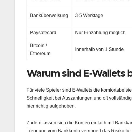
Banküberweisung
3-5 Werktage
Paysafecard
Nur Einzahlung möglich
Bitcoin /
Innerhalb von 1 Stunde
Ethereum
Warum sind E-Wallets 
Für viele Spieler sind E-Wallets die komfortabelst
Schnelligkeit bei Auszahlungen und oft vollständig
hier richtig aufgehoben.
Zudem lassen sich die Konten einfach mit Bankkar
Trennung vom Bankkonto verringert das Risiko für 