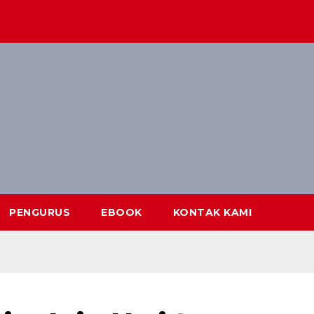
PENGURUS
EBOOK
KONTAK KAMI