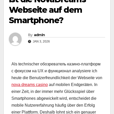
Webseite auf dem
Smartphone?
By
admin
JAN 3, 2026
Als technischer обозреватель казино-платформ
с фокусом на UX и функционал analysiere ich
heute die Benutzerfreundlichkeit der Webseite von
nova dreams casino
auf mobilen Endgeräten. In
einer Zeit, in der immer mehr Glücksspiel über
Smartphones abgewickelt wird, entscheidet die
mobile Nutzererfahrung häufig über den Erfolg
einer Plattform. Deshalb lohnt sich ein genauer