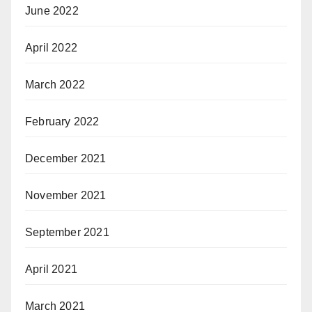
June 2022
April 2022
March 2022
February 2022
December 2021
November 2021
September 2021
April 2021
March 2021