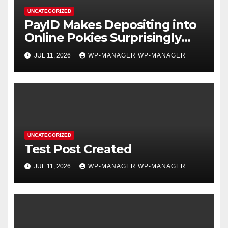
UNCATEGORIZED
PayID Makes Depositing into
Online Pokies Surprisingly
Effortless
JUL 11, 2026
WP-MANAGER WP-MANAGER
UNCATEGORIZED
Test Post Created
JUL 11, 2026
WP-MANAGER WP-MANAGER