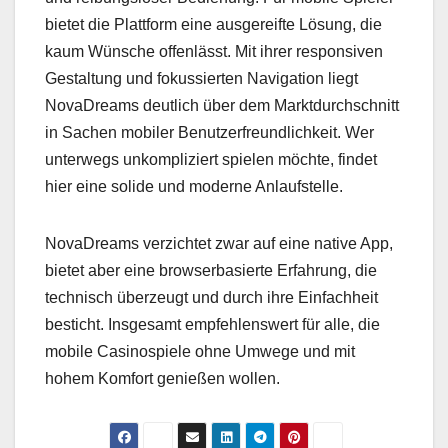
bietet die Plattform eine ausgereifte Lösung, die
kaum Wünsche offenlässt. Mit ihrer responsiven
Gestaltung und fokussierten Navigation liegt
NovaDreams deutlich über dem Marktdurchschnitt
in Sachen mobiler Benutzerfreundlichkeit. Wer
unterwegs unkompliziert spielen möchte, findet
hier eine solide und moderne Anlaufstelle.
NovaDreams verzichtet zwar auf eine native App,
bietet aber eine browserbasierte Erfahrung, die
technisch überzeugt und durch ihre Einfachheit
besticht. Insgesamt empfehlenswert für alle, die
mobile Casinospiele ohne Umwege und mit
hohem Komfort genießen wollen.