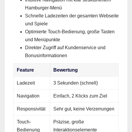
Hamburger-Menü
Schnelle Ladezeiten der gesamten Webseite
und Spiele
Optimierte Touch-Bedienung, große Tasten
und Menüpunkte
Direkter Zugriff auf Kundenservice und
Bonusinformationen
Feature
Bewertung
Ladezeit
3 Sekunden (schnell)
Navigation
Einfach, 2 Klicks zum Ziel
Responsivität
Sehr gut, keine Verzerrungen
Touch-
Präzise, große
Bedienung
Interaktionselemente