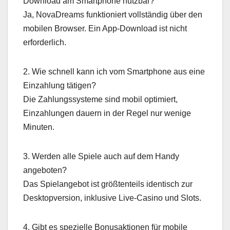
Download am Smartphone nutzbar?
Ja, NovaDreams funktioniert vollständig über den
mobilen Browser. Ein App-Download ist nicht
erforderlich.
2. Wie schnell kann ich vom Smartphone aus eine
Einzahlung tätigen?
Die Zahlungssysteme sind mobil optimiert,
Einzahlungen dauern in der Regel nur wenige
Minuten.
3. Werden alle Spiele auch auf dem Handy
angeboten?
Das Spielangebot ist größtenteils identisch zur
Desktopversion, inklusive Live-Casino und Slots.
4. Gibt es spezielle Bonusaktionen für mobile