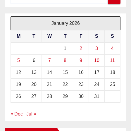
January 2026
M
T
W
T
F
S
S
1
2
3
4
5
6
7
8
9
10
11
12
13
14
15
16
17
18
19
20
21
22
23
24
25
26
27
28
29
30
31
« Dec
Jul »