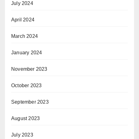
July 2024
April 2024
March 2024
January 2024
November 2023
October 2023
September 2023
August 2023
July 2023