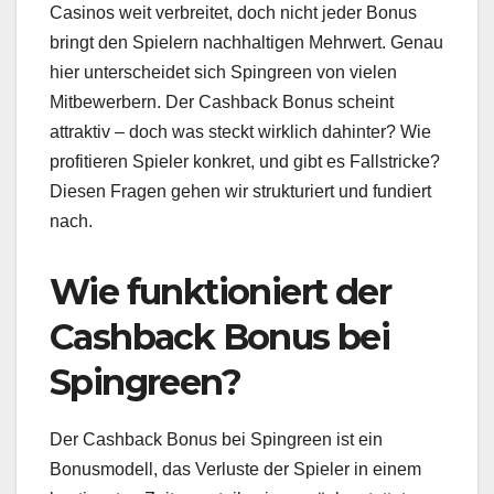
Casinos weit verbreitet, doch nicht jeder Bonus
bringt den Spielern nachhaltigen Mehrwert. Genau
hier unterscheidet sich Spingreen von vielen
Mitbewerbern. Der Cashback Bonus scheint
attraktiv – doch was steckt wirklich dahinter? Wie
profitieren Spieler konkret, und gibt es Fallstricke?
Diesen Fragen gehen wir strukturiert und fundiert
nach.
Wie funktioniert der
Cashback Bonus bei
Spingreen?
Der Cashback Bonus bei Spingreen ist ein
Bonusmodell, das Verluste der Spieler in einem