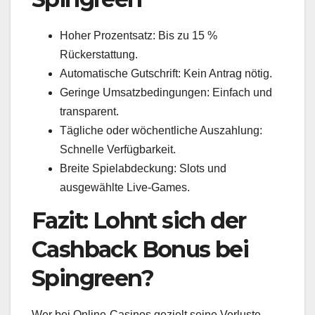
Hoher Prozentsatz: Bis zu 15 %
Rückerstattung.
Automatische Gutschrift: Kein Antrag nötig.
Geringe Umsatzbedingungen: Einfach und
transparent.
Tägliche oder wöchentliche Auszahlung:
Schnelle Verfügbarkeit.
Breite Spielabdeckung: Slots und
ausgewählte Live-Games.
Fazit: Lohnt sich der
Cashback Bonus bei
Spingreen?
Wer bei Online-Casinos gezielt seine Verluste