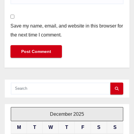
Save my name, email, and website in this browser for
the next time I comment.
December 2025
M
T
W
T
F
S
S