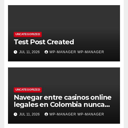
UNCATEGORIZED
Test Post Created
JUL 11, 2026
WP-MANAGER WP-MANAGER
UNCATEGORIZED
Navegar entre casinos online
legales en Colombia nunca
fue tan sencillo y seguro
JUL 11, 2026
WP-MANAGER WP-MANAGER