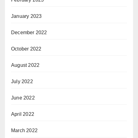
January 2023
December 2022
October 2022
August 2022
July 2022
June 2022
April 2022
March 2022