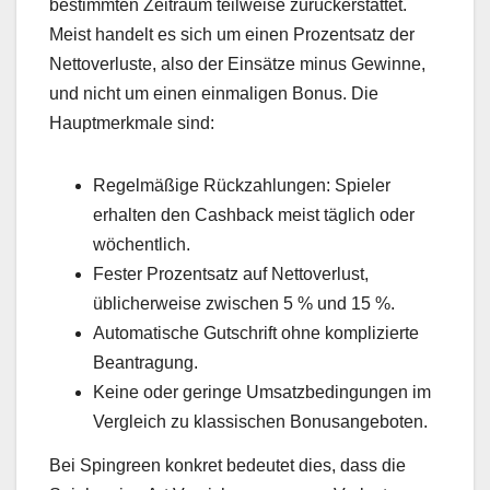
bestimmten Zeitraum teilweise zurückerstattet.
Meist handelt es sich um einen Prozentsatz der
Nettoverluste, also der Einsätze minus Gewinne,
und nicht um einen einmaligen Bonus. Die
Hauptmerkmale sind:
Regelmäßige Rückzahlungen: Spieler
erhalten den Cashback meist täglich oder
wöchentlich.
Fester Prozentsatz auf Nettoverlust,
üblicherweise zwischen 5 % und 15 %.
Automatische Gutschrift ohne komplizierte
Beantragung.
Keine oder geringe Umsatzbedingungen im
Vergleich zu klassischen Bonusangeboten.
Bei Spingreen konkret bedeutet dies, dass die