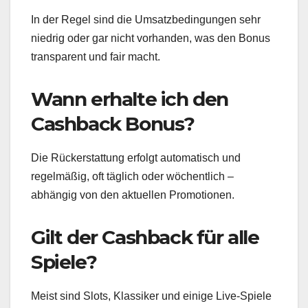
In der Regel sind die Umsatzbedingungen sehr
niedrig oder gar nicht vorhanden, was den Bonus
transparent und fair macht.
Wann erhalte ich den
Cashback Bonus?
Die Rückerstattung erfolgt automatisch und
regelmäßig, oft täglich oder wöchentlich –
abhängig von den aktuellen Promotionen.
Gilt der Cashback für alle
Spiele?
Meist sind Slots, Klassiker und einige Live-Spiele