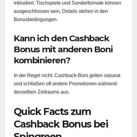
inkludiert. Tischspiele und Sonderformate können
ausgeschlossen sein, Details stehen in den
Bonusbedingungen.
Kann ich den Cashback
Bonus mit anderen Boni
kombinieren?
In der Regel nicht. Cashback-Boni gelten separat
und schließen oft andere Promotionen während
desselben Zeitraums aus.
Quick Facts zum
Cashback Bonus bei
Spingreen