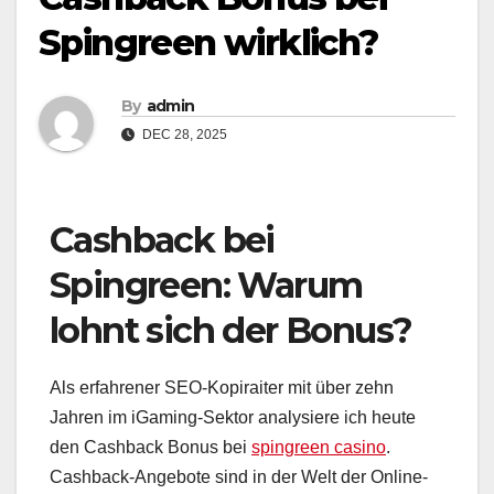
Spingreen wirklich?
By
admin
DEC 28, 2025
Cashback bei
Spingreen: Warum
lohnt sich der Bonus?
Als erfahrener SEO-Kopiraiter mit über zehn
Jahren im iGaming-Sektor analysiere ich heute
den Cashback Bonus bei
spingreen casino
.
Cashback-Angebote sind in der Welt der Online-