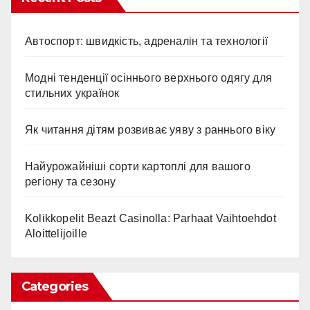
Автоспорт: швидкість, адреналін та технології
Модні тенденції осіннього верхнього одягу для
стильних українок
Як читання дітям розвиває уяву з раннього віку
Найурожайніші сорти картоплі для вашого
регіону та сезону
Kolikkopelit Beazt Casinolla: Parhaat Vaihtoehdot
Aloittelijoille
Categories