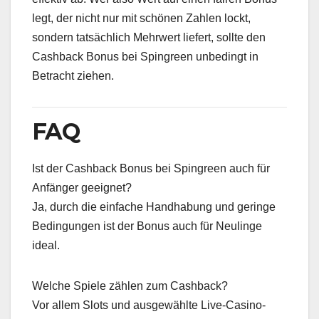
legt, der nicht nur mit schönen Zahlen lockt,
sondern tatsächlich Mehrwert liefert, sollte den
Cashback Bonus bei Spingreen unbedingt in
Betracht ziehen.
FAQ
Ist der Cashback Bonus bei Spingreen auch für
Anfänger geeignet?
Ja, durch die einfache Handhabung und geringe
Bedingungen ist der Bonus auch für Neulinge
ideal.
Welche Spiele zählen zum Cashback?
Vor allem Slots und ausgewählte Live-Casino-