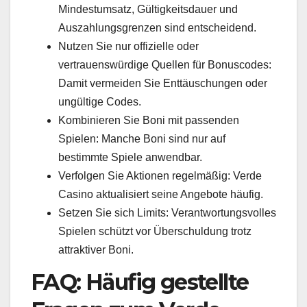
Mindestumsatz, Gültigkeitsdauer und
Auszahlungsgrenzen sind entscheidend.
Nutzen Sie nur offizielle oder
vertrauenswürdige Quellen für Bonuscodes:
Damit vermeiden Sie Enttäuschungen oder
ungültige Codes.
Kombinieren Sie Boni mit passenden
Spielen: Manche Boni sind nur auf
bestimmte Spiele anwendbar.
Verfolgen Sie Aktionen regelmäßig: Verde
Casino aktualisiert seine Angebote häufig.
Setzen Sie sich Limits: Verantwortungsvolles
Spielen schützt vor Überschuldung trotz
attraktiver Boni.
FAQ: Häufig gestellte