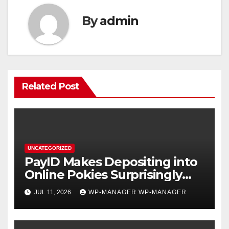
By
admin
Related Post
UNCATEGORIZED
PayID Makes Depositing into
Online Pokies Surprisingly
Effortless
JUL 11, 2026
WP-MANAGER WP-MANAGER