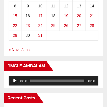
8
9
10
11
12
13
14
15
16
17
18
19
20
21
22
23
24
25
26
27
28
29
30
31
« Nov
Jan »
JINGLE AMBALAN
Audio
00:00
00:00
Player
Recent Posts