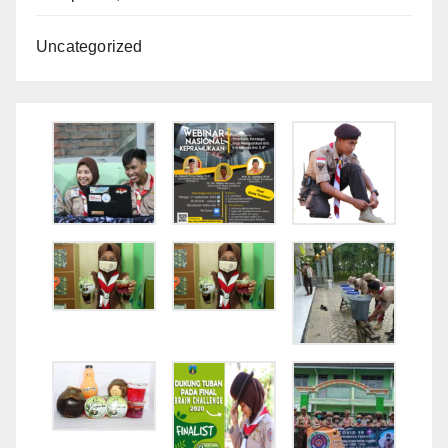
Uncategorized