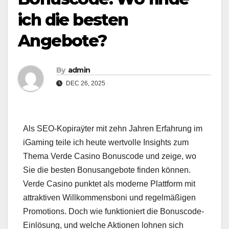
ich die besten
Angebote?
By
admin
DEC 26, 2025
Als SEO-Kopiraÿter mit zehn Jahren Erfahrung im
iGaming teile ich heute wertvolle Insights zum
Thema Verde Casino Bonuscode und zeige, wo
Sie die besten Bonusangebote finden können.
Verde Casino punktet als moderne Plattform mit
attraktiven Willkommensboni und regelmäßigen
Promotions. Doch wie funktioniert die Bonuscode-
Einlösung, und welche Aktionen lohnen sich