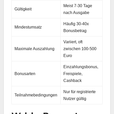
Meist 7-30 Tage
Gültigkeit
nach Ausgabe
Häufig 30-40x
Mindestumsatz
Bonusbetrag
Variiert, oft
Maximale Auszahlung
zwischen 100-500
Euro
Einzahlungsbonus,
Bonusarten
Freispiele,
Cashback
Nur für registrierte
Teilnahmebedingungen
Nutzer gültig