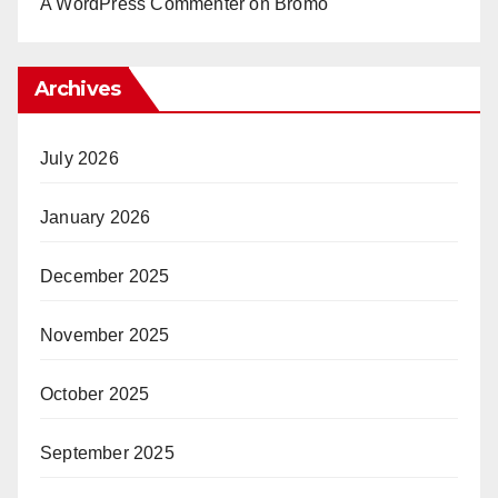
A WordPress Commenter
on
Bromo
Archives
July 2026
January 2026
December 2025
November 2025
October 2025
September 2025