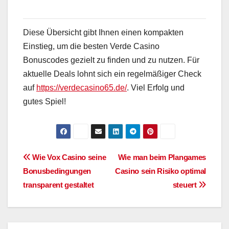
Diese Übersicht gibt Ihnen einen kompakten
Einstieg, um die besten Verde Casino
Bonuscodes gezielt zu finden und zu nutzen. Für
aktuelle Deals lohnt sich ein regelmäßiger Check
auf
https://verdecasino65.de/
. Viel Erfolg und
gutes Spiel!
Post
Wie Vox Casino seine
Wie man beim Plangames
Bonusbedingungen
Casino sein Risiko optimal
navigation
transparent gestaltet
steuert