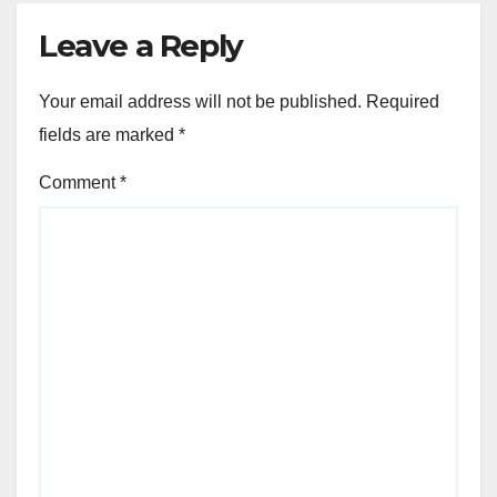
Leave a Reply
Your email address will not be published.
Required
fields are marked
*
Comment
*