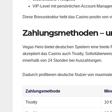
VIP-Level mit persönlichen Account Manage
Diese Bonusstruktur hebt das Casino positiv von vi
Zahlungsmethoden – unk
Vegas Hero bietet deutschen Spielern eine breite
akzeptiert das Casino auch Trustly, Sofortüberwei
innerhalb von 24 Stunden bei Auszahlungen.
Dadurch profitieren deutsche Nutzer von maximaler
Zahlungsmethode
Min
Trustly
10 