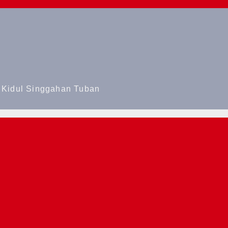
 Kidul Singgahan Tuban