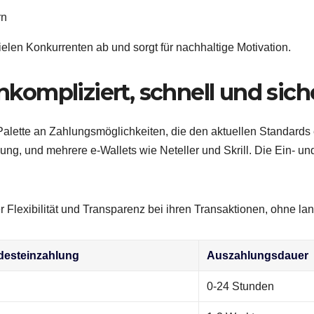
rn
elen Konkurrenten ab und sorgt für nachhaltige Motivation.
ompliziert, schnell und sich
 Palette an Zahlungsmöglichkeiten, die den aktuellen Standards
sung, und mehrere e-Wallets wie Neteller und Skrill. Die Ein- u
 Flexibilität und Transparenz bei ihren Transaktionen, ohne la
desteinzahlung
Auszahlungsdauer
€
0-24 Stunden