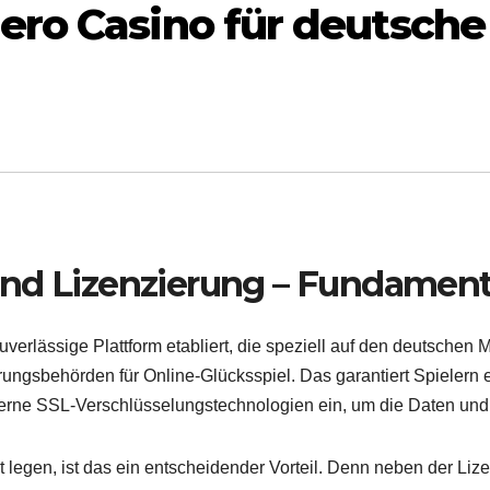
ro Casino für deutsche 
nd Lizenzierung – Fundament 
erlässige Plattform etabliert, die speziell auf den deutschen Ma
ungsbehörden für Online-Glücksspiel. Das garantiert Spielern ei
erne SSL-Verschlüsselungstechnologien ein, um die Daten und 
t legen, ist das ein entscheidender Vorteil. Denn neben der Liz