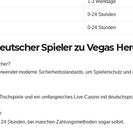
€
1-3 Werktage
€
0-24 Stunden
€
0-24 Stunden
eutscher Spieler zu Vegas He
cher?
verwendet moderne Sicherheitsstandards, um Spielerschutz und 
 Tischspiele und ein umfangreiches Live-Casino mit deutschspr
?
n 24 Stunden, bei manchen Zahlungsmethoden sogar sofort.