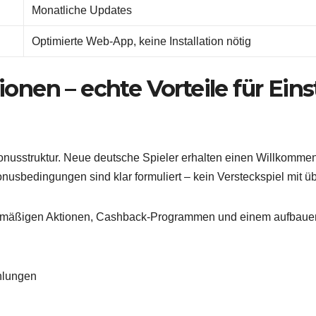
Monatliche Updates
Optimierte Web-App, keine Installation nötig
nen – echte Vorteile für Eins
nusstruktur. Neue deutsche Spieler erhalten einen Willkommen
nusbedingungen sind klar formuliert – kein Versteckspiel mit
gelmäßigen Aktionen, Cashback-Programmen und einem aufbau
hlungen