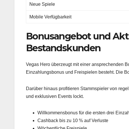
Neue Spiele
Mobile Verfügbarkeit
Bonusangebot und Aktio
Bestandskunden
Vegas Hero überzeugt mit einer ansprechenden Bo
Einzahlungsbonus und Freispielen besteht. Die Bo
Darüber hinaus profitieren Stammspieler von re
und exklusiven Events lockt.
Willkommensbonus für die ersten drei Einza
Cashback bis zu 10 % auf Verluste
Wöchentliche Freispiele