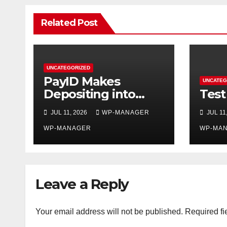
Related Post
UNCATEGORIZED
PayID Makes
UNCATEG
Depositing into
Test
Online Pokies
JUL 11, 2026
WP-MANAGER
JUL 11
Surprisingly
Effortless
WP-MANAGER
WP-MA
Leave a Reply
Your email address will not be published.
Required fi