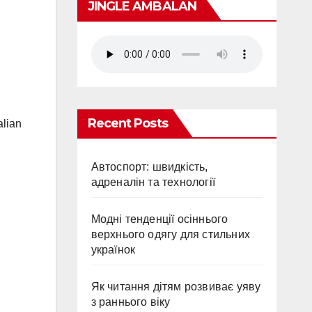
JINGLE AMBALAN
Recent Posts
lian
Автоспорт: швидкість,
адреналін та технології
Модні тенденції осіннього
верхнього одягу для стильних
українок
Як читання дітям розвиває уяву
з раннього віку