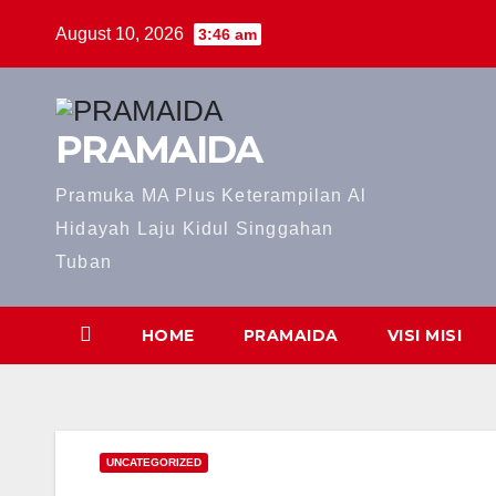
Skip
August 10, 2026
3:46 am
to
content
PRAMAIDA
Pramuka MA Plus Keterampilan Al
Hidayah Laju Kidul Singgahan
Tuban
HOME
PRAMAIDA
VISI MISI
UNCATEGORIZED