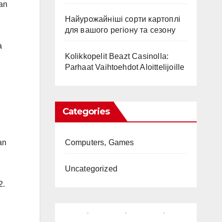
kan
Найурожайніші сорти картоплі
для вашого регіону та сезону
a
Kolikkopelit Beazt Casinolla:
Parhaat Vaihtoehdot Aloittelijoille
Categories
Computers, Games
an
Uncategorized
2.