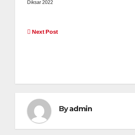
Diksar 2022
Post
Next Post
navigation
By
admin