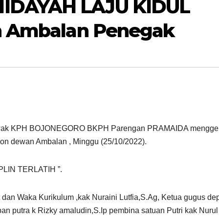
IDAYAH LAJU KIDUL
n Ambalan Penegak
 kerawak KPH BOJONEGORO BKPH Parengan PRAMAIDA mengge
lon dewan Ambalan , Minggu (25/10/2022).
PLIN TERLATIH ”.
 dan Waka Kurikulum ,kak Nuraini Lutfia,S.Ag, Ketua gugus de
pan putra k Rizky amaludin,S.Ip pembina satuan Putri kak Nurul