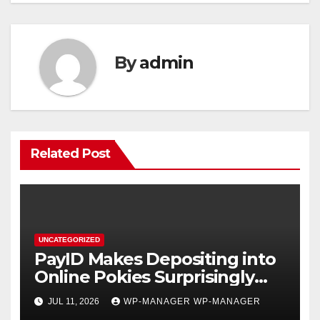
By
admin
Related Post
UNCATEGORIZED
PayID Makes Depositing into
Online Pokies Surprisingly
Effortless
JUL 11, 2026
WP-MANAGER WP-MANAGER