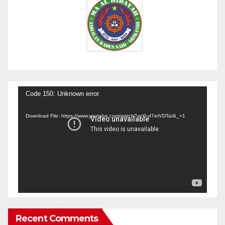
Video
Code 150: Unknown error.
Player
Download File: https://www.youtube.com/watch?v=G-d7etVDTaI&_=1
Recent Comments