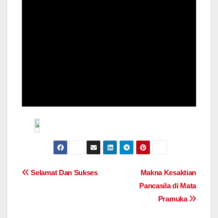
Post
Selamat Dan Sukses
Makna Kesaktian
Pancasila di Mata
navigation
Pramuka