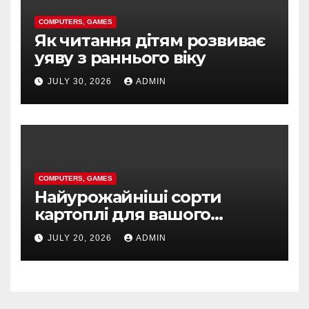
COMPUTERS, GAMES
Як читання дітям розвиває
уяву з раннього віку
JULY 30, 2026
ADMIN
COMPUTERS, GAMES
Найурожайніші сорти
картоплі для вашого
регіону та сезону
JULY 20, 2026
ADMIN