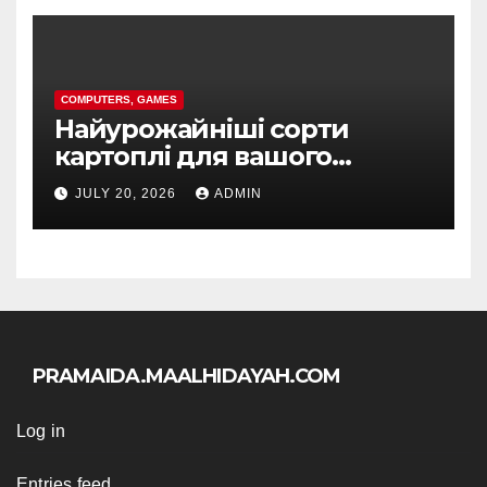
COMPUTERS, GAMES
Найурожайніші сорти
картоплі для вашого
регіону та сезону
JULY 20, 2026
ADMIN
PRAMAIDA.MAALHIDAYAH.COM
Log in
Entries feed