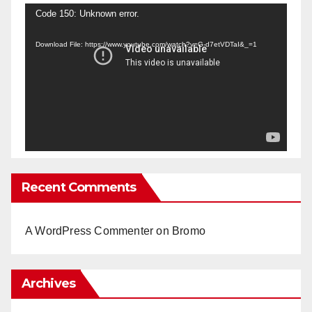
Video
Code 150: Unknown error.
Player
Download File: https://www.youtube.com/watch?v=G-d7etVDTaI&_=1
Recent Comments
A WordPress Commenter
on
Bromo
Archives